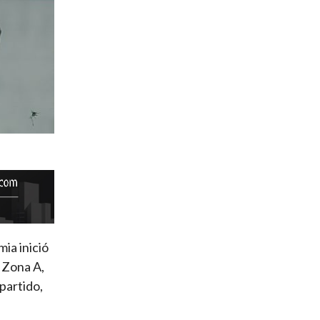
ia inició
a Zona A,
partido,