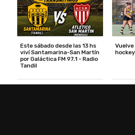
s
Vuelve el torneo oficial de
Unión 
ín
hockey
cerrar 
io
Indepe