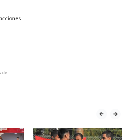
 acciones
n
s de
prev
next