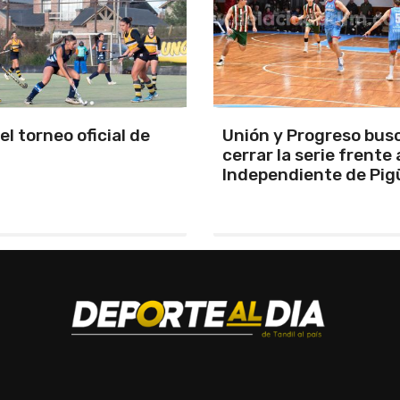
y Progreso busca
Se programó la jornad
la serie frente a
URD
ndiente de Pigüé