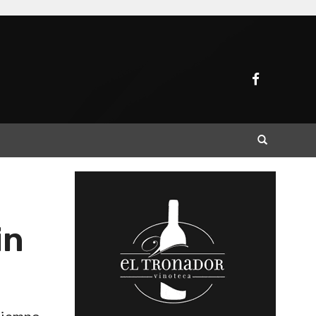
Buscar
in