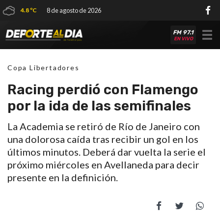
4.8 ºC
8 de agosto de 2026
FM 97.1
Tog
EN VIVO
nav
Copa Libertadores
Racing perdió con Flamengo
por la ida de las semifinales
La Academia se retiró de Río de Janeiro con
una dolorosa caída tras recibir un gol en los
últimos minutos. Deberá dar vuelta la serie el
próximo miércoles en Avellaneda para decir
presente en la definición.