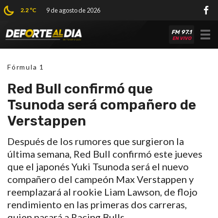
2.2 ºC
9 de agosto de 2026
FM 97.1
Tog
EN VIVO
nav
Fórmula 1
Red Bull confirmó que
Tsunoda será compañero de
Verstappen
Después de los rumores que surgieron la
última semana, Red Bull confirmó este jueves
que el japonés Yuki Tsunoda será el nuevo
compañero del campeón Max Verstappen y
reemplazará al rookie Liam Lawson, de flojo
rendimiento en las primeras dos carreras,
quien pasará a Racing Bulls.