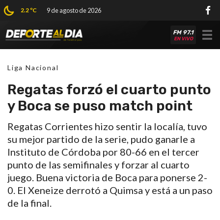
2.2 ºC
9 de agosto de 2026
FM 97.1
Tog
EN VIVO
nav
Liga Nacional
Regatas forzó el cuarto punto
y Boca se puso match point
Regatas Corrientes hizo sentir la localía, tuvo
su mejor partido de la serie, pudo ganarle a
Instituto de Córdoba por 80-66 en el tercer
punto de las semifinales y forzar al cuarto
juego. Buena victoria de Boca para ponerse 2-
0. El Xeneize derrotó a Quimsa y está a un paso
de la final.