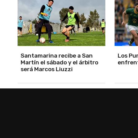
Los Pumas se preparan para
Herrera
o
enfrentar a Sudáfrica
Lorenz