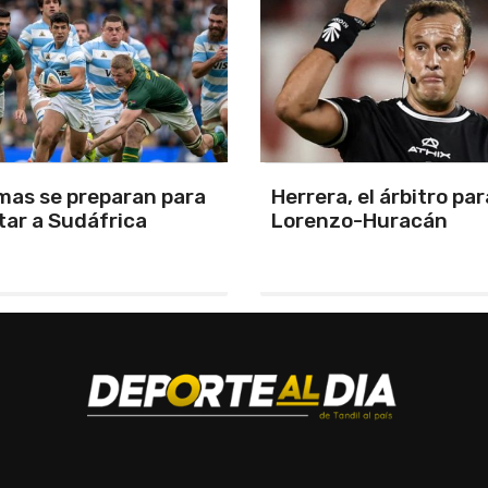
, el árbitro para San
Con un gol de Santia
o-Huracán
Ascacíbar, Boca derro
Estudiantes