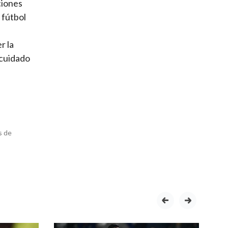
ciones
 fútbol
r la
 cuidado
s de
prev
next