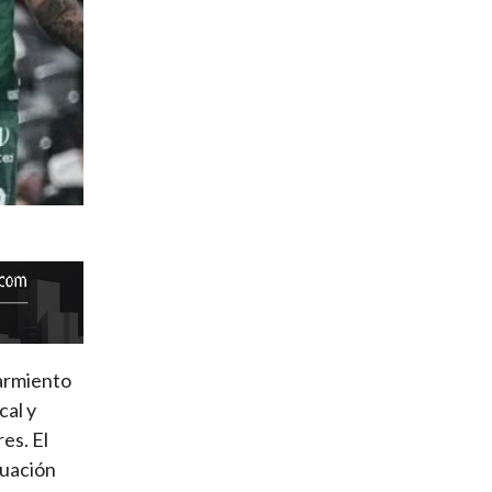
Sarmiento
cal y
es. El
tuación