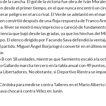
do de la cancha. El gol de la victoria fue obra de Iván Morale
n desde el primer tiempo, en el que nunca encontró un cir
rar peligro en el arco rival. El Verde se adelantó en el ma
uien convirtió después de una floja respuesta de Franco Ar
ca. River se mostró muy impreciso y careció de fundament
ciencia que bajó desde las gradas, ya que los hinchas del Mi
ipo. El elenco dirigido por Facundo Sava defendió la ventaj
l partido. Miguel Ángel Borja logró convertir en el último m
or.
 B con 18 unidades, mientras que Sarmiento escaló a la oc
lo Gallardo marcha tercero en la tabla anual con 49 puntos
pa Libertadores. No obstante, si Deportivo Riestra se imp
 a Córdoba para medirse contra Talleres en el Mario Albert
Sava chocará contra Vélez en Junín.