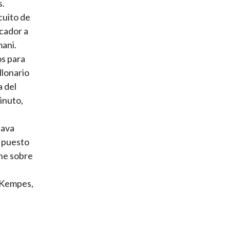
s.
cuito de
rcador a
mani.
os para
llonario
a del
inuto,
tava
, puesto
one sobre
o Kempes,