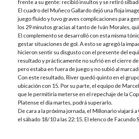
frente a su gente: recibió insultos y se retiró silba
El cuadro del Muñeco Gallardo dejó una floja image
juego fluido y tuvo graves complicaciones para gene
los 29 minutos gracias al tanto de Iván Morales, q
El complemento se desarrolló con esta misma tóni
gestar situaciones de gol. A esto se agregó la impa
hicieron sentir su disgusto con el presente del equ
resultado y prácticamente no sufrió en el cierre de
pero estaba en fuera de juego y no subió al marcad
Con este resultado, River quedó quinto en el grupo
ubicación con 15. Por su parte, el equipo de Marce
que le permitiría meterse en el repechaje de la Co
Platense el día martes, podrá superarlo.
De cara a la próxima jornada, el Millonario viajará
el sábado 18/10 a las 22:15. El elenco de Facundo 