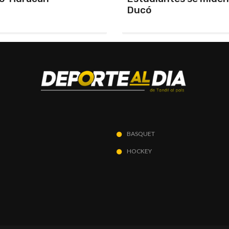
corre en Mar del Plata
BASQUET
HOCKEY