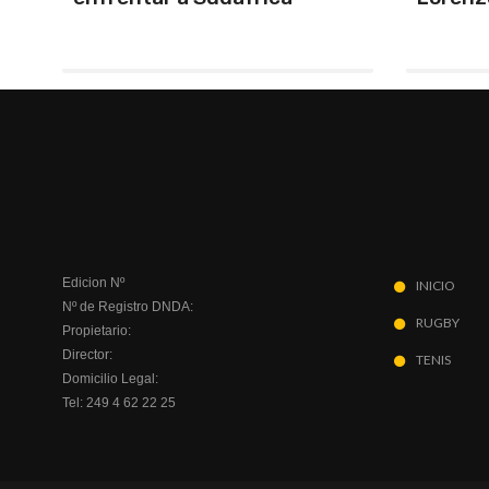
Ducó
Edicion Nº
INICIO
Nº de Registro DNDA:
RUGBY
Propietario:
Director:
TENIS
Domicilio Legal:
Tel: 249 4 62 22 25