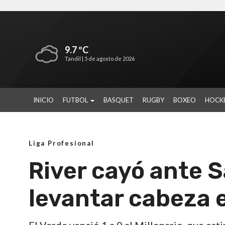
9.7 ºC
Tandil |
5 de agosto de 2026
INICIO
FUTBOL
BASQUET
RUGBY
BOXEO
HOCK
Liga Profesional
River cayó ante S
levantar cabeza e