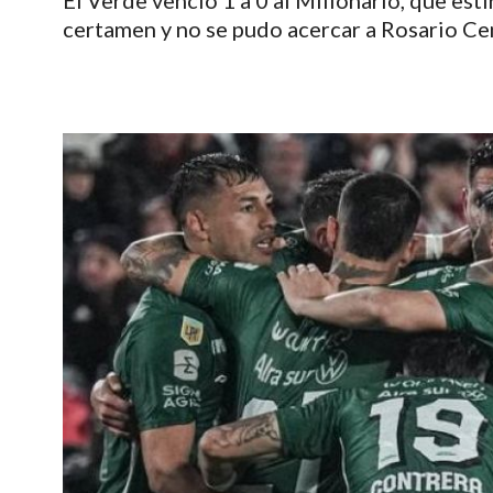
El Verde venció 1 a 0 al Millonario, que est
certamen y no se pudo acercar a Rosario Cent