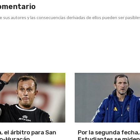
omentario
e sus autores y las consecuencias derivadas de ellos pueden ser pasible
segunda fecha, Boca y
La cuarta fecha del
antes se miden en el
campeonato de APAC