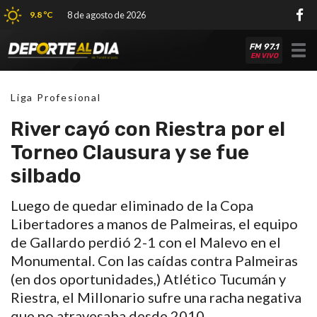
9.8 ºC
8 de agosto de 2026
FM 97.1
Tog
EN VIVO
nav
Liga Profesional
River cayó con Riestra por el
Torneo Clausura y se fue
silbado
Luego de quedar eliminado de la Copa
Libertadores a manos de Palmeiras, el equipo
de Gallardo perdió 2-1 con el Malevo en el
Monumental. Con las caídas contra Palmeiras
(en dos oportunidades,) Atlético Tucumán y
Riestra, el Millonario sufre una racha negativa
que no atravesaba desde 2010.