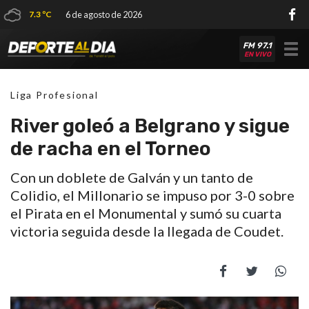
7.3 ºC
6 de agosto de 2026
FM 97.1
Tog
EN VIVO
nav
Liga Profesional
River goleó a Belgrano y sigue
de racha en el Torneo
Con un doblete de Galván y un tanto de
Colidio, el Millonario se impuso por 3-0 sobre
el Pirata en el Monumental y sumó su cuarta
victoria seguida desde la llegada de Coudet.