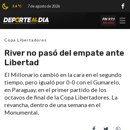
2.6 ºC
7 de agosto de 2026
FM 97.1
Tog
EN VIVO
nav
Copa Libertadores
River no pasó del empate ante
Libertad
El Millonario cambió en la cara en el segundo
tiempo, pero igualó por 0-0 con el Gumarelo,
en Paraguay, en el primer partido de los
octavos de final de la Copa Libertadores. La
revancha, dentro de una semana en el
Monumental.