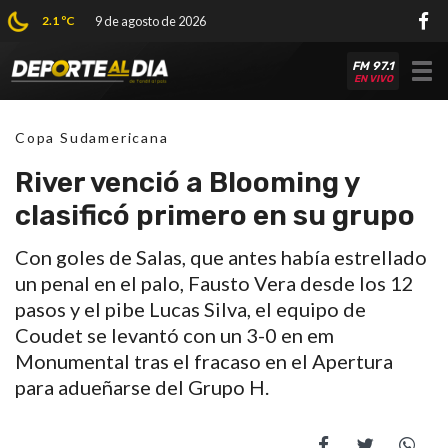
2.1 ºC
9 de agosto de 2026
FM 97.1
Tog
EN VIVO
nav
Copa Sudamericana
River venció a Blooming y
clasificó primero en su grupo
Con goles de Salas, que antes había estrellado
un penal en el palo, Fausto Vera desde los 12
pasos y el pibe Lucas Silva, el equipo de
Coudet se levantó con un 3-0 en em
Monumental tras el fracaso en el Apertura
para adueñarse del Grupo H.