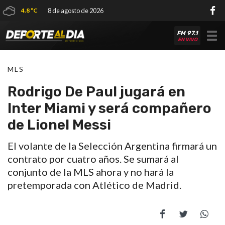
4.8 ºC
8 de agosto de 2026
FM 97.1
Tog
EN VIVO
nav
MLS
Rodrigo De Paul jugará en
Inter Miami y será compañero
de Lionel Messi
El volante de la Selección Argentina firmará un
contrato por cuatro años. Se sumará al
conjunto de la MLS ahora y no hará la
pretemporada con Atlético de Madrid.