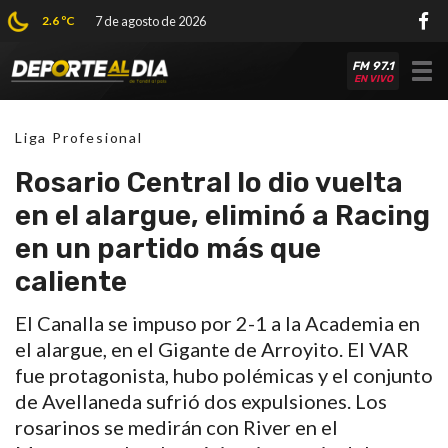
2.6 ºC
7 de agosto de 2026
FM 97.1
Tog
EN VIVO
nav
Liga Profesional
Rosario Central lo dio vuelta
en el alargue, eliminó a Racing
en un partido más que
caliente
El Canalla se impuso por 2-1 a la Academia en
el alargue, en el Gigante de Arroyito. El VAR
fue protagonista, hubo polémicas y el conjunto
de Avellaneda sufrió dos expulsiones. Los
rosarinos se medirán con River en el