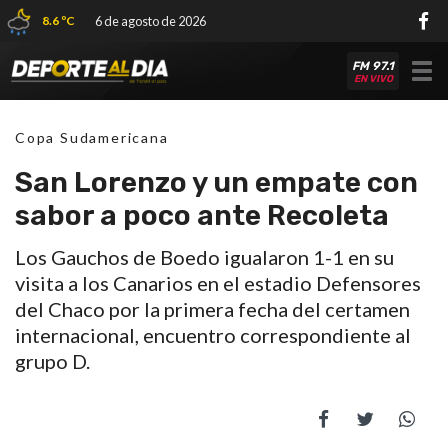
8.6 ºC
6 de agosto de 2026
FM 97.1
Tog
EN VIVO
nav
Copa Sudamericana
San Lorenzo y un empate con
sabor a poco ante Recoleta
Los Gauchos de Boedo igualaron 1-1 en su
visita a los Canarios en el estadio Defensores
del Chaco por la primera fecha del certamen
internacional, encuentro correspondiente al
grupo D.