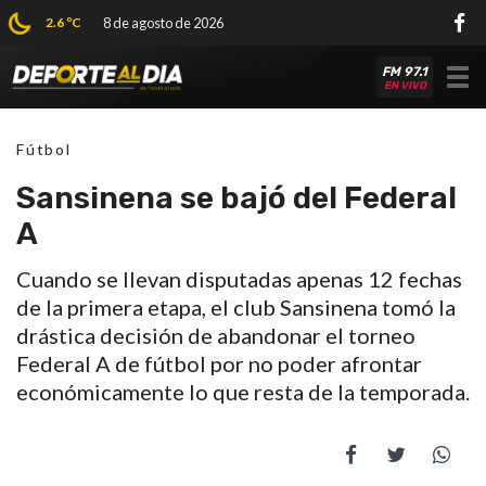
2.6 ºC
8 de agosto de 2026
FM 97.1
Tog
EN VIVO
nav
Fútbol
Sansinena se bajó del Federal
A
Cuando se llevan disputadas apenas 12 fechas
de la primera etapa, el club Sansinena tomó la
drástica decisión de abandonar el torneo
Federal A de fútbol por no poder afrontar
económicamente lo que resta de la temporada.