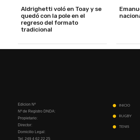
se
Emanuel Ance, subcampeón
Murió J
nacional en Rosario
Lionel 
Edicion Nº
INICIO
Nº de Registro DNDA:
RUGBY
Propietario:
Director:
TENIS
Domicilio Legal:
Tel: 249 4 62 22 25