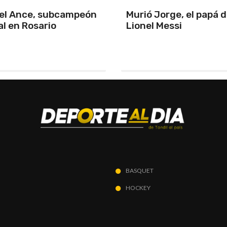
orge, el papá de
Triunfo en un partida
Messi
Chile y primeros de z
BASQUET
HOCKEY