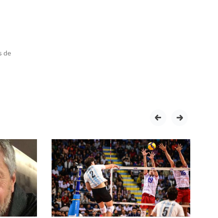
s de
prev
next