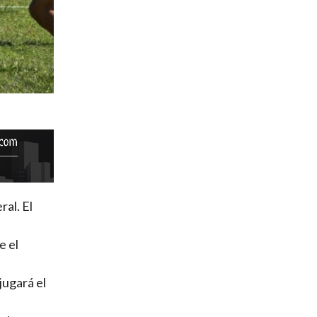
al. El
e el
jugará el