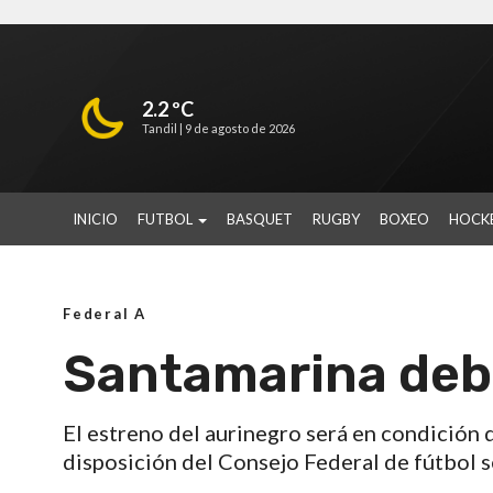
2.2 ºC
Tandil |
9 de agosto de 2026
INICIO
FUTBOL
BASQUET
RUGBY
BOXEO
HOCK
Federal A
Santamarina debu
El estreno del aurinegro será en condición d
disposición del Consejo Federal de fútbol s