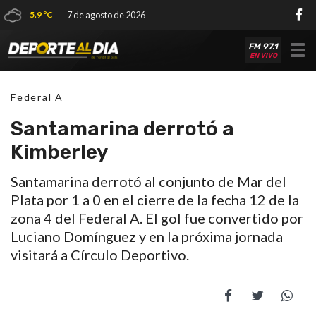
5.9 ºC
7 de agosto de 2026
FM 97.1
Tog
EN VIVO
nav
Federal A
Santamarina derrotó a
Kimberley
Santamarina derrotó al conjunto de Mar del
Plata por 1 a 0 en el cierre de la fecha 12 de la
zona 4 del Federal A. El gol fue convertido por
Luciano Domínguez y en la próxima jornada
visitará a Círculo Deportivo.