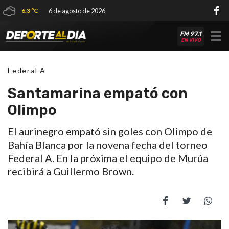
6.3 ºC
6 de agosto de 2026
FM 97.1
Tog
EN VIVO
nav
Federal A
Santamarina empató con
Olimpo
El aurinegro empató sin goles con Olimpo de
Bahía Blanca por la novena fecha del torneo
Federal A. En la próxima el equipo de Murúa
recibirá a Guillermo Brown.