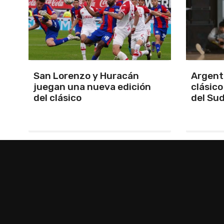
Argentina se quedó con el
Se defi
clásico y se clasificó finalista
Apertur
del Sudamericano