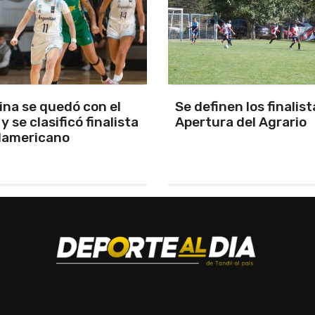
nen los finalistas del
Aldrighetti voló en To
a del Agrario
quedó con la pole en e
regreso del formato
tradicional