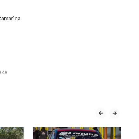
ntamarina
s de
prev
next