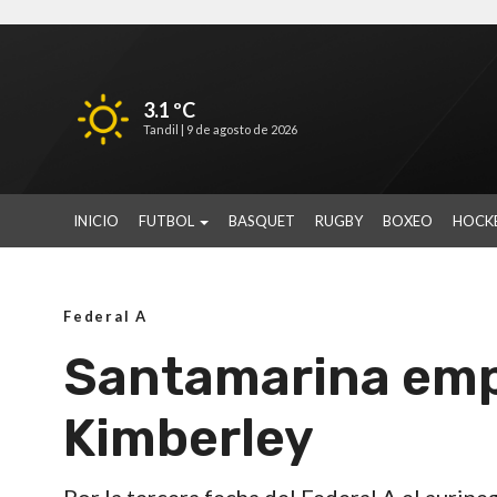
3.1 ºC
Tandil |
9 de agosto de 2026
INICIO
FUTBOL
BASQUET
RUGBY
BOXEO
HOCK
Federal A
Santamarina empa
Kimberley