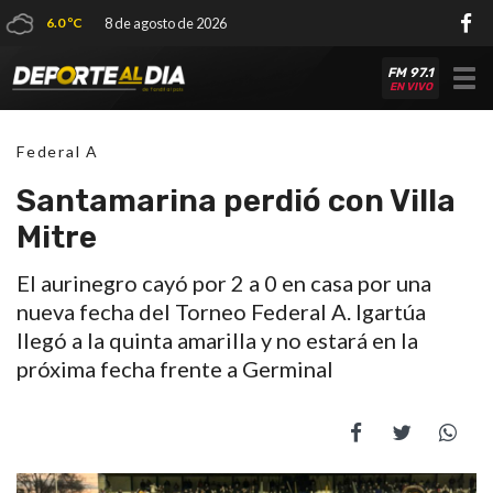
6.0 ºC
8 de agosto de 2026
FM 97.1
Tog
EN VIVO
nav
Federal A
Santamarina perdió con Villa
Mitre
El aurinegro cayó por 2 a 0 en casa por una
nueva fecha del Torneo Federal A. Igartúa
llegó a la quinta amarilla y no estará en la
próxima fecha frente a Germinal