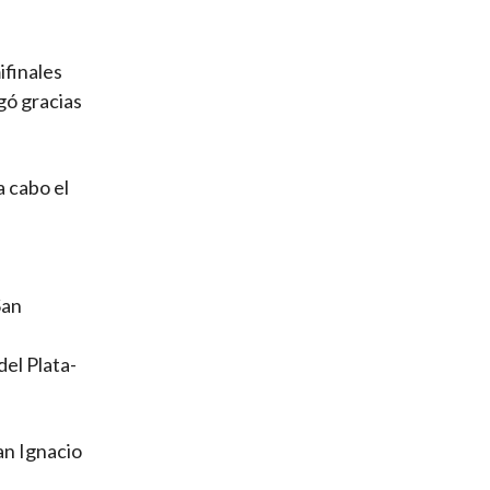
ifinales
gó gracias
a cabo el
San
el Plata-
an Ignacio