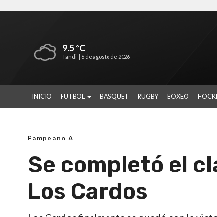
9.5 ºC
Tandil |
6 de agosto de 2026
INICIO
FUTBOL
BASQUET
RUGBY
BOXEO
HOCK
Pampeano A
Se completó el cl
Los Cardos