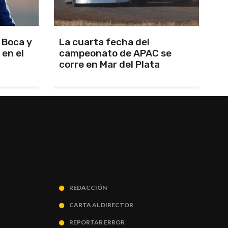
Uncas conquistó el Torneo
S
 se
de Campeones Bonaerenses
P
C
REDACCIÓN
CARTA AL DIRECTOR
REPORTAR ERROR