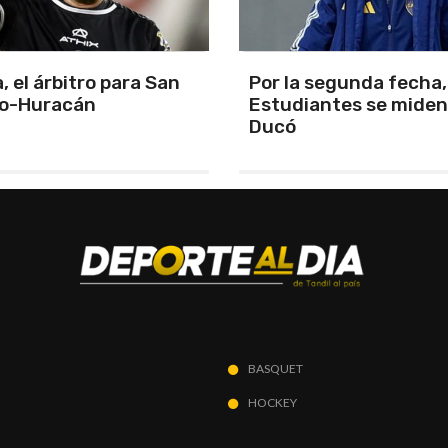
segunda fecha, Boca y
La cuarta fecha del
antes se miden en el
campeonato de APAC
corre en Mar del Plata
BASQUET
HOCKEY