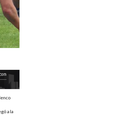
elenco
gó a la