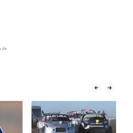
s de
prev
next