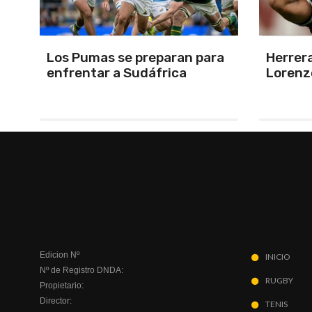
a
Herrera, el árbitro para San
Por la 
Lorenzo-Huracán
Estudi
Ducó
Edicion Nº
INICIO
Nº de Registro DNDA:
RUGBY
Propietario:
Director:
TENIS