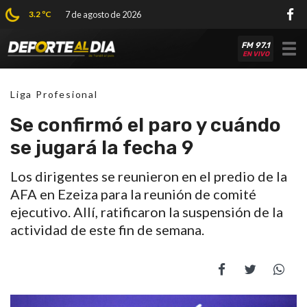
3.2 ºC
7 de agosto de 2026
FM 97.1
Tog
EN VIVO
nav
Liga Profesional
Se confirmó el paro y cuándo
se jugará la fecha 9
Los dirigentes se reunieron en el predio de la
AFA en Ezeiza para la reunión de comité
ejecutivo. Allí, ratificaron la suspensión de la
actividad de este fin de semana.