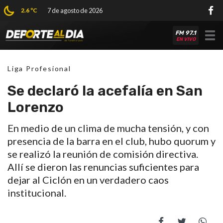
2.6 ºC
7 de agosto de 2026
FM 97.1
Tog
EN VIVO
nav
Liga Profesional
Se declaró la acefalía en San
Lorenzo
En medio de un clima de mucha tensión, y con
presencia de la barra en el club, hubo quorum y
se realizó la reunión de comisión directiva.
Allí se dieron las renuncias suficientes para
dejar al Ciclón en un verdadero caos
institucional.