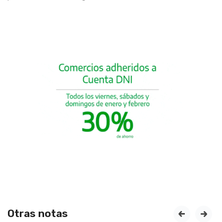
Otras notas
prev
next