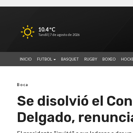
10.4 ºC
Tandil |
7 de agosto de 2026
INICIO
FUTBOL
BASQUET
RUGBY
BOXEO
HOCK
Boca
Se disolvió el Co
Delgado, renunci