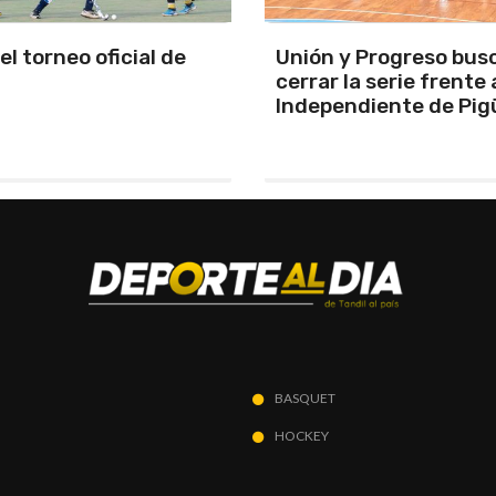
y Progreso busca
Se programó la jornad
la serie frente a
URD
ndiente de Pigüé
BASQUET
HOCKEY