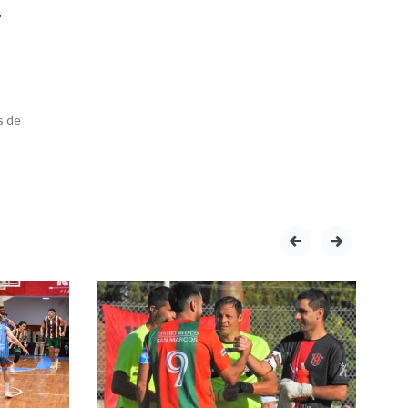
.
s de
prev
next