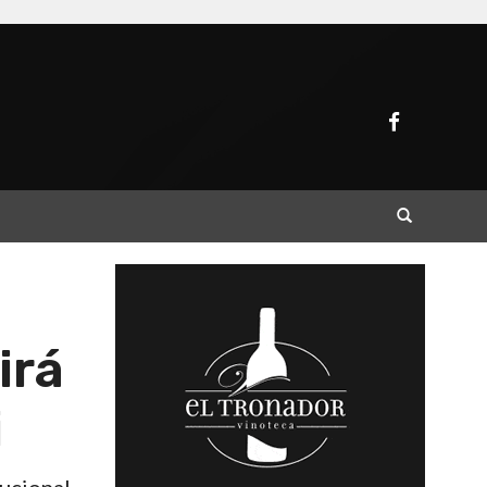
Buscar
irá
i