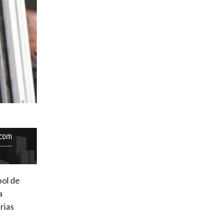
bol de
a
rias