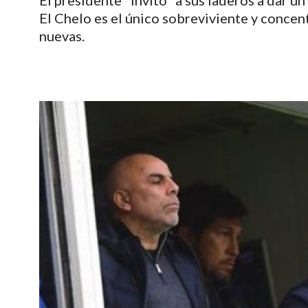
El presidente "invitó" a sus laderos a dar un 
El Chelo es el único sobreviviente y concen
nuevas.