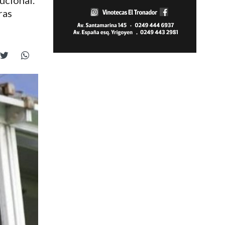
tucional.
ras