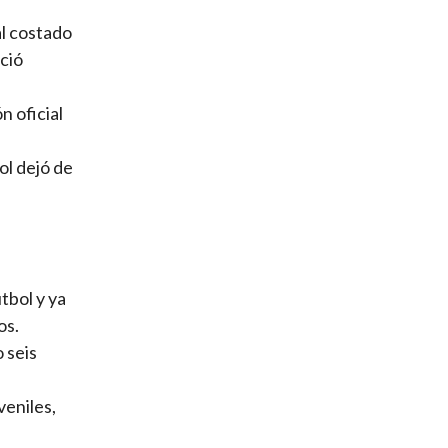
al costado
eció
n oficial
ol dejó de
tbol y ya
os.
 seis
veniles,