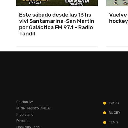
s
Vuelve el torneo oficial de
Unión 
ín
hockey
cerrar 
io
Indepe
Edicion Nº
INICIO
Nº de Registro DNDA:
RUGBY
Propietario:
Director:
TENIS
Domicilio Legal: