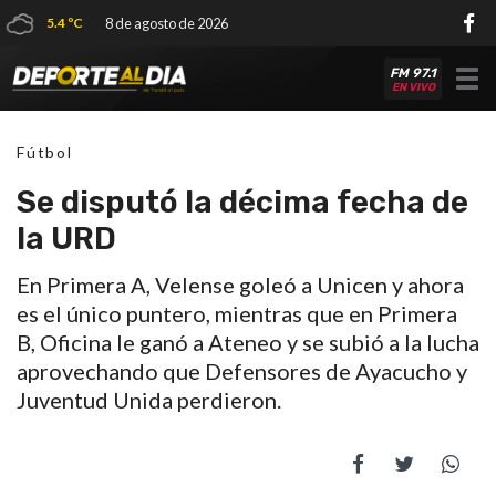
5.4 ºC
8 de agosto de 2026
FM 97.1
Tog
EN VIVO
nav
Fútbol
Se disputó la décima fecha de
la URD
En Primera A, Velense goleó a Unicen y ahora
es el único puntero, mientras que en Primera
B, Oficina le ganó a Ateneo y se subió a la lucha
aprovechando que Defensores de Ayacucho y
Juventud Unida perdieron.