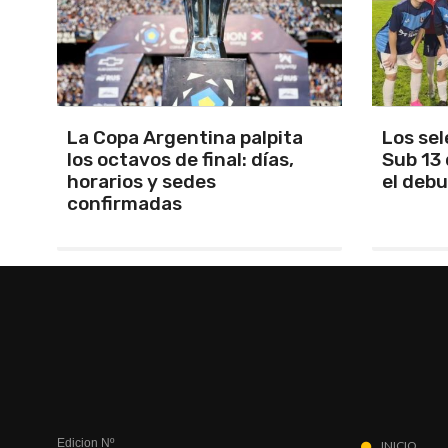
Los seleccionados Sub 15 y
Santam
Sub 13 de Tandil ganaron en
Martín 
el debut
será Ma
Edicion Nº
INICIO