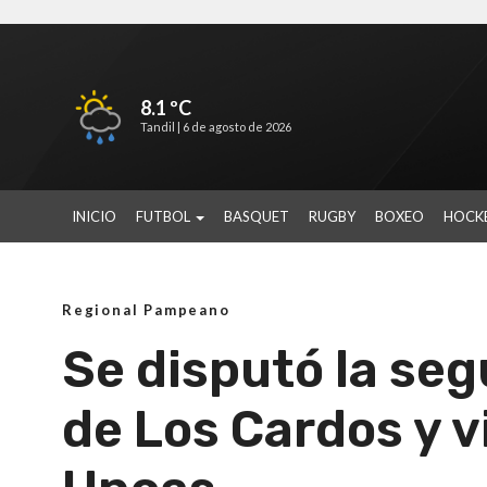
8.1 ºC
Tandil |
6 de agosto de 2026
INICIO
FUTBOL
BASQUET
RUGBY
BOXEO
HOCK
Regional Pampeano
Se disputó la se
de Los Cardos y v