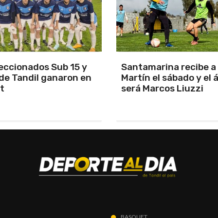
arina recibe a San
Los Pumas se prepara
el sábado y el árbitro
enfrentar a Sudáfric
rcos Liuzzi
BASQUET