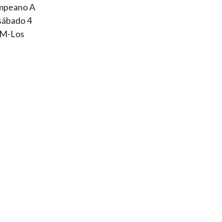
ampeano A
 sábado 4
o M-Los