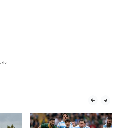
s de
prev
next