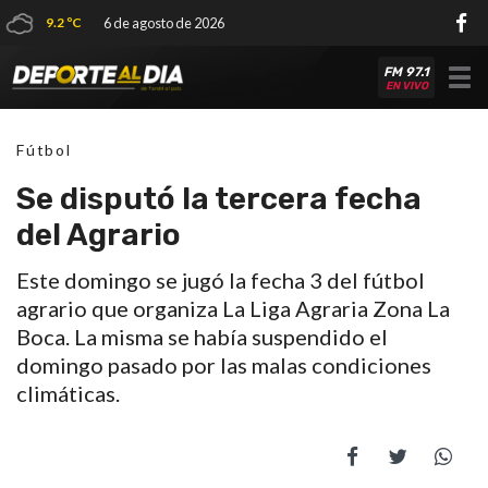
9.2 ºC
6 de agosto de 2026
FM 97.1
Tog
EN VIVO
nav
Fútbol
Se disputó la tercera fecha
del Agrario
Este domingo se jugó la fecha 3 del fútbol
agrario que organiza La Liga Agraria Zona La
Boca. La misma se había suspendido el
domingo pasado por las malas condiciones
climáticas.