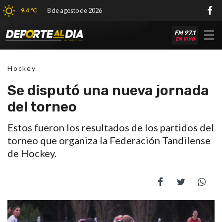
9.4 ºC
8 de agosto de 2026
FM 97.1
Tog
EN VIVO
nav
Hockey
Se disputó una nueva jornada
del torneo
Estos fueron los resultados de los partidos del
torneo que organiza la Federación Tandilense
de Hockey.