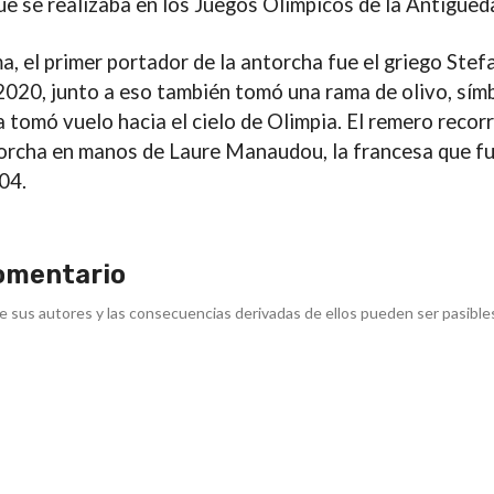
que se realizaba en los Juegos Olímpicos de la Antigüed
ma,
el primer portador de la antorcha fue el griego Ste
 2020
, junto a eso también tomó una rama de olivo, sím
 tomó vuelo hacia el cielo de Olimpia. El remero recor
torcha en manos de
Laure Manaudou, la francesa que fu
04.
omentario
e sus autores y las consecuencias derivadas de ellos pueden ser pasible