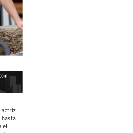
 actriz
o hasta
 el