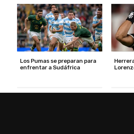
a
Herrera, el árbitro para San
Por la 
Lorenzo-Huracán
Estudi
Ducó