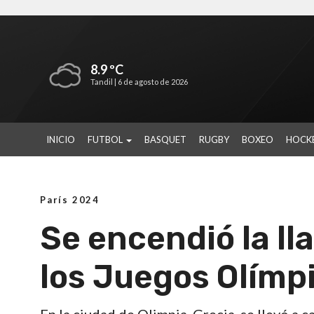
8.9 ºC
Tandil |
6 de agosto de 2026
INICIO
FUTBOL
BASQUET
RUGBY
BOXEO
HOCK
París 2024
Se encendió la ll
los Juegos Olímp