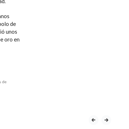
ad.
fanos
bolo de
rió unos
e oro en
s de
prev
next