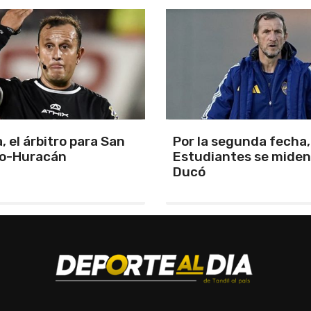
segunda fecha, Boca y
La cuarta fecha del
antes se miden en el
campeonato de APAC
corre en Mar del Plata