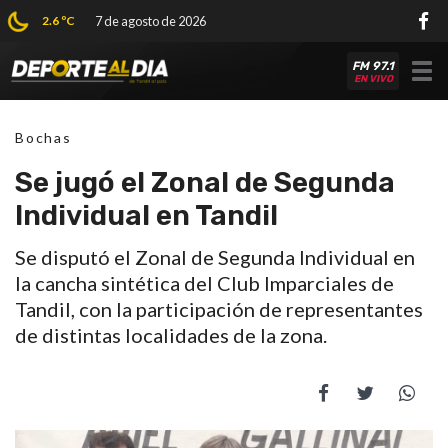
2.6 ºC
7 de agosto de 2026
FM 97.1
Tog
EN VIVO
nav
Bochas
Se jugó el Zonal de Segunda
Individual en Tandil
Se disputó el Zonal de Segunda Individual en
la cancha sintética del Club Imparciales de
Tandil, con la participación de representantes
de distintas localidades de la zona.