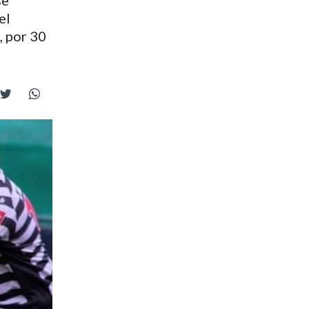
se
el
, por 30