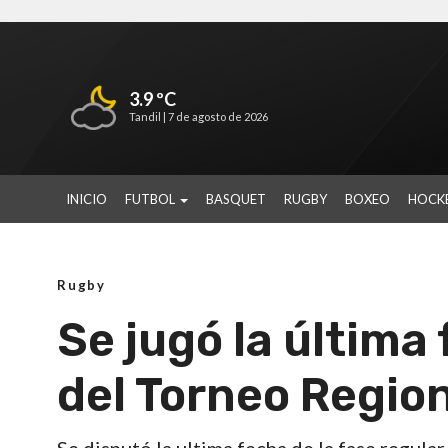
3.9 ºC
Tandil |
7 de agosto de 2026
INICIO
FUTBOL
BASQUET
RUGBY
BOXEO
HOCK
Rugby
Se jugó la última 
del Torneo Regio