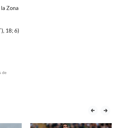
 la Zona
), 18; 6)
s de
prev
next