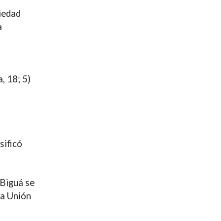
ciedad
a
, 18; 5)
sificó
 Biguá se
 a Unión