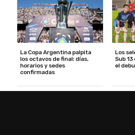
Los seleccionados Sub 15 y
Santam
Sub 13 de Tandil ganaron en
Martín 
el debut
será Ma