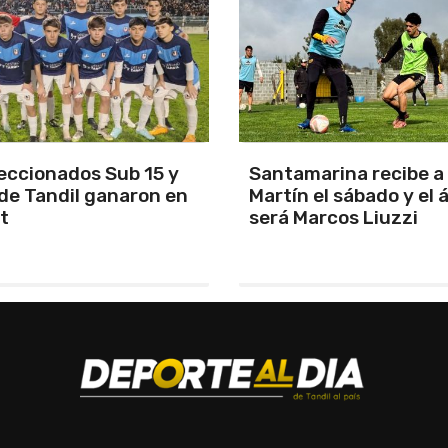
arina recibe a San
Los Pumas se prepara
el sábado y el árbitro
enfrentar a Sudáfric
rcos Liuzzi