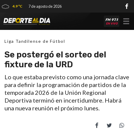
4.9 ºC
7 de agosto de 2026
FM 97.1
Tog
EN VIVO
nav
Liga Tandilense de Fútbol
Se postergó el sorteo del
fixture de la URD
Lo que estaba previsto como una jornada clave
para definir la programación de partidos de la
temporada 2026 de la Unión Regional
Deportiva terminó en incertidumbre. Habrá
una nueva reunión el próximo lunes.