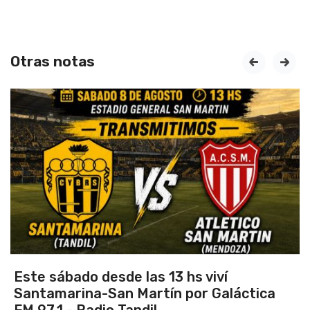
Otras notas
prev
next
 hs viví
Vuelve el torneo oficial 
 por Galáctica