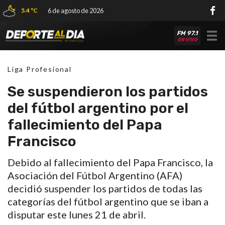
5.4 ºC
6 de agosto de 2026
FM 97.1
Tog
EN VIVO
nav
Liga Profesional
Se suspendieron los partidos
del fútbol argentino por el
fallecimiento del Papa
Francisco
Debido al fallecimiento del Papa Francisco, la
Asociación del Fútbol Argentino (AFA)
decidió suspender los partidos de todas las
categorías del fútbol argentino que se iban a
disputar este lunes 21 de abril.