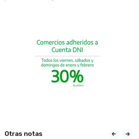
Otras notas
prev
next