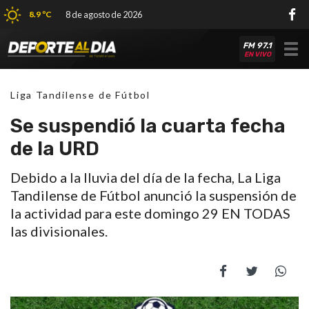
8.9 ºC
8 de agosto de 2026
FM 97.1
Tog
EN VIVO
nav
Liga Tandilense de Fútbol
Se suspendió la cuarta fecha
de la URD
Debido a la lluvia del día de la fecha, La Liga
Tandilense de Fútbol anunció la suspensión de
la actividad para este domingo 29 EN TODAS
las divisionales.