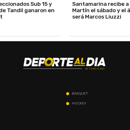
arina recibe a San
Los Pumas se prepara
el sábado y el árbitro
enfrentar a Sudáfric
rcos Liuzzi
BASQUET
HOCKEY