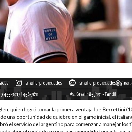
glen, quien logró tomar la primera ventaja fue Berrettini (1
e una oportunidad de quiebre en el game inicial, el italian
bró el servicio del argentino para comenzar a manejar los 
do abrir el revés de su rival para impedirle tomar la iniciat