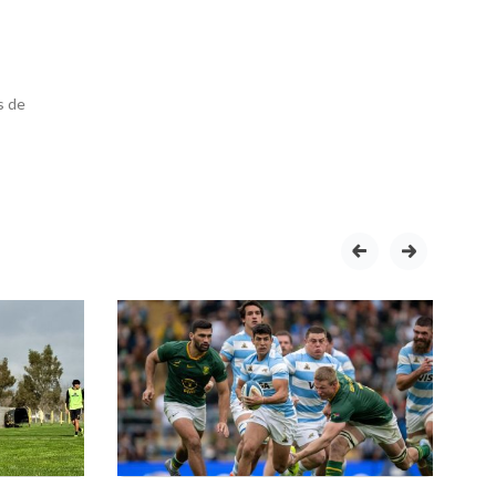
s de
prev
next