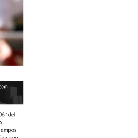
06° del
o
tiempos
iva, con