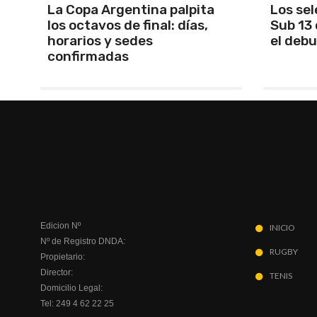
Los seleccionados Sub 15 y
Santam
Sub 13 de Tandil ganaron en
Martín 
el debut
será Ma
Edicion Nº
INICIO
Nº de Registro DNDA:
RUGBY
Propietario:
Director:
TENIS
Domicilio Legal:
Tel: 249 4 62 22 25