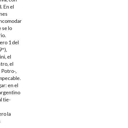
. En el
ones
 incomodar
 se lo
io.
ero 1 del
9°),
ni, el
ro, el
 Potro-,
impecable.
ar: en el
 argentino
 tie-
ero la
s