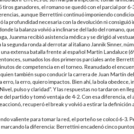
tiros ganadores, el romano se quedó con el parcial por 6-3
iferencias, aunque Berrettini continuó imponiendo condici
ó la profundidad necesaria con la devolución ni consiguió
, donde la balanza volvió a inclinarse del lado del romano, que
nga, Juanma recibió asistencia médica y se dirigió al vestuar
 la segunda ronda al derrotar al italiano Jannik Sinner, núm
 una extensa batalla frente al español Martín Landaluce (6
entonces, sumados los dos primeros parciales ante Berretti
inutos de competencia en el torneo. Reanudado el encuent
-quien también supo conducir la carrera de Juan Martín del
a erro, la erro, quiero impactos. Bien ahí, la bola obedece, 
ivel, pulso y claridad". Y las respuestas no tardaron en lleg
 del partido y tomó ventaja de 4-2. Con esa diferencia, el
ccionó, recuperó el break y volvió a estirar la definición al
ndo valiente para tomar la red, el porteño se colocó 6-3. P
 marcando la diferencia: Berrettini encadenó cinco punto