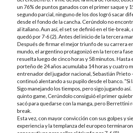
un 76% de puntos ganados con el primer saque y 15 
segundo parcial, ninguno de los dos logró sacar d
desde el fondo de la cancha. Cerúndolo no encontr
al italiano. Aun así, el set se definió en el tie-break
quedó por 7-6 (2). Antes del inicio de la tercera ma
Después de firmar el mejor triunfo de su carrera en
mundo, el argentino protagonizó en la tercera fase
resuelta luego de cinco horas y 58 minutos. Hasta 
porteño de 24 años acumulaba 14 horas y cuatro m
entrenador del jugador nacional, Sebastián Prieto 
continuó alentando a su pupilo desde el banco. "Si l
Sigo manejando los tiempos, pero sigo jugando así. N
quinto game, Cerúndolo consiguió el primer quiebre
sacó para quedarse con la manga, pero Berrettini rea
break.
Esta vez, con mayor convicción con sus golpes y sie
experiencia y la templanza del europeo terminaron
consecutivos para sellar el triunfo por 7-6 (8).