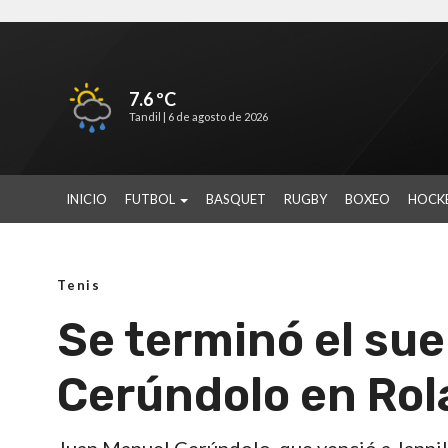
7.6 ºC
Tandil |
6 de agosto de 2026
INICIO
FUTBOL
BASQUET
RUGBY
BOXEO
HOCK
Tenis
Se terminó el su
Cerúndolo en Rol