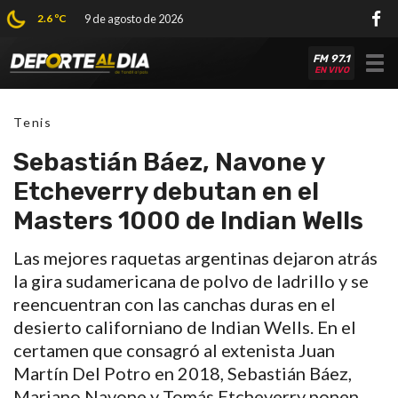
2.6 ºC
9 de agosto de 2026
FM 97.1
Tog
EN VIVO
nav
Tenis
Sebastián Báez, Navone y
Etcheverry debutan en el
Masters 1000 de Indian Wells
Las mejores raquetas argentinas dejaron atrás
la gira sudamericana de polvo de ladrillo y se
reencuentran con las canchas duras en el
desierto californiano de Indian Wells. En el
certamen que consagró al extenista Juan
Martín Del Potro en 2018, Sebastián Báez,
Mariano Navone y Tomás Etcheverry ponen