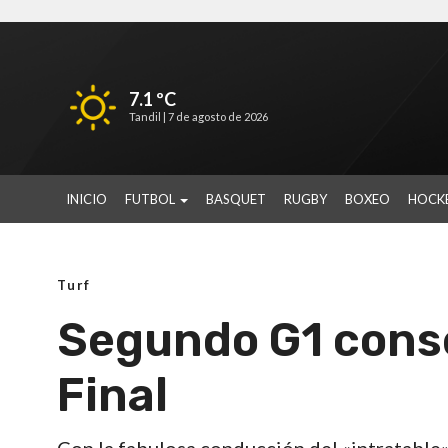
7.1 ºC
Tandil |
7 de agosto de 2026
INICIO
FUTBOL
BASQUET
RUGBY
BOXEO
HOCK
Turf
Segundo G1 cons
Final