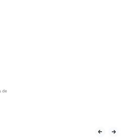
s de
prev
next