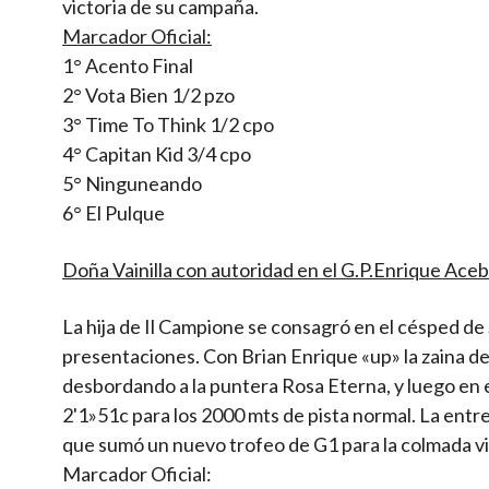
victoria de su campaña.
Marcador Oficial:
1° Acento Final
2° Vota Bien 1/2 pzo
3° Time To Think 1/2 cpo
4° Capitan Kid 3/4 cpo
5° Ninguneando
6° El Pulque
Doña Vainilla con autoridad en el G.P.Enrique Aceb
La hija de Il Campione se consagró en el césped de
presentaciones. Con Brian Enrique «up» la zaina de 
desbordando a la puntera Rosa Eterna, y luego en 
2'1»51c para los 2000 mts de pista normal. La entr
que sumó un nuevo trofeo de G1 para la colmada vit
Marcador Oficial: