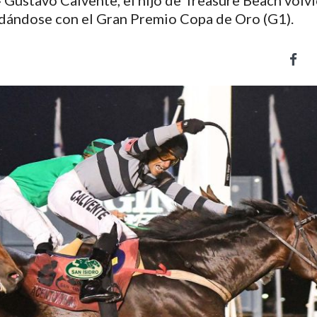
 Gustavo Calvente, el hijo de Treasure Beach volvi
edándose con el Gran Premio Copa de Oro (G1).