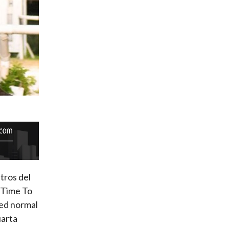
etros del
o Time To
ped normal
uarta