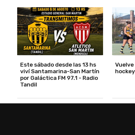
s
Vuelve el torneo oficial de
Unión 
ín
hockey
cerrar 
io
Indepe