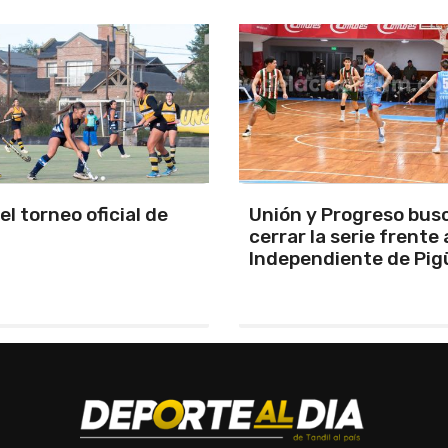
y Progreso busca
Se programó la jornad
la serie frente a
URD
ndiente de Pigüé