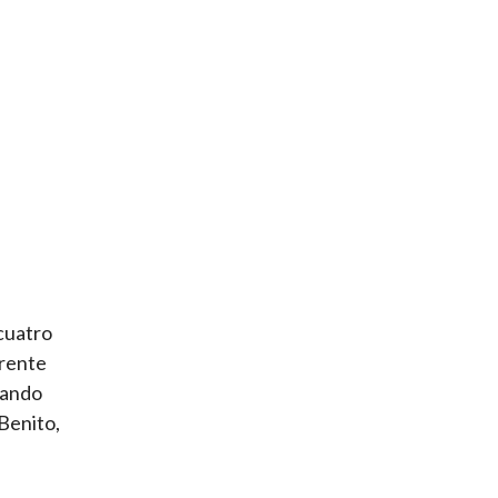
 cuatro
frente
eando
Benito,