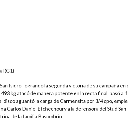
al (G1)
 San Isidro, logrando la segunda victoria de su campaña en
493 kg atacó de manera potente en la recta final, pasó al 
el disco aguantó la carga de Carmensita por 3/4 cpo, empl
ena Carlos Daniel Etchechoury a la defensora del Stud San 
rina de la familia Basombrio.