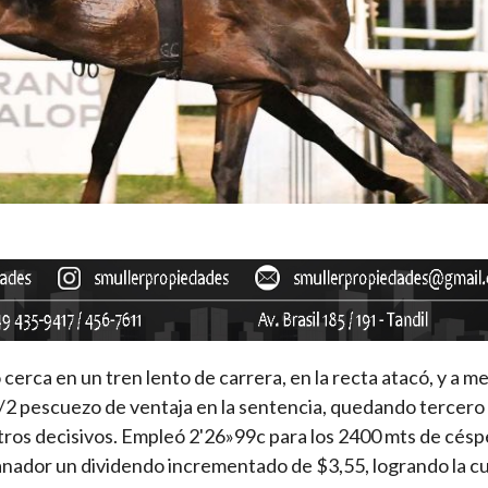
 cerca en un tren lento de carrera, en la recta atacó, y a m
 1/2 pescuezo de ventaja en la sentencia, quedando tercer
metros decisivos. Empleó 2'26»99c para los 2400 mts de cés
ganador un dividendo incrementado de $3,55, logrando la c