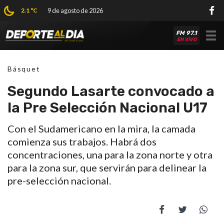
2.1 ºC
9 de agosto de 2026
FM 97.1
Tog
EN VIVO
nav
Básquet
Segundo Lasarte convocado a
la Pre Selección Nacional U17
Con el Sudamericano en la mira, la camada
comienza sus trabajos. Habrá dos
concentraciones, una para la zona norte y otra
para la zona sur, que servirán para delinear la
pre-selección nacional.