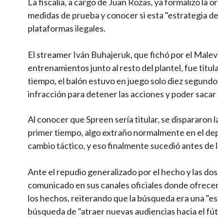
La fiscalía, a cargo de Juan Rozas, ya formalizó la 
medidas de prueba y conocer si esta "estrategia d
plataformas ilegales.
El streamer Iván Buhajeruk, que fichó por el Malev
entrenamientos junto al resto del plantel, fue titul
tiempo, el balón estuvo en juego solo diez segundo
infracción para detener las acciones y poder sac
Al conocer que Spreen sería titular, se dispararon 
primer tiempo, algo extraño normalmente en el dep
cambio táctico, y eso finalmente sucedió antes de 
Ante el repudio generalizado por el hecho y las dos
comunicado en sus canales oficiales donde ofrecen 
los hechos, reiterando que la búsqueda era una "est
búsqueda de "atraer nuevas audiencias hacia el fút