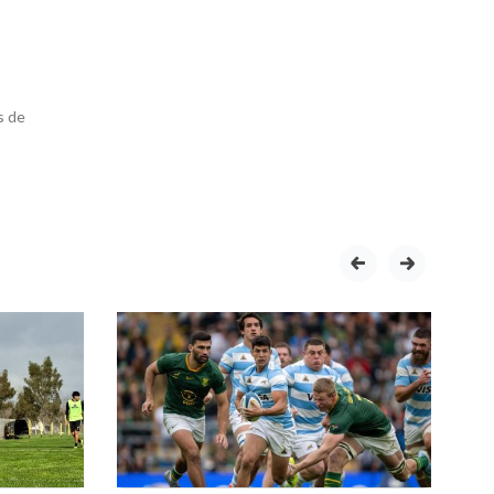
s de
prev
next