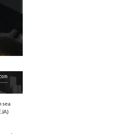
n sea
EJA)