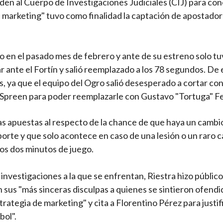
orden al Cuerpo de Investigaciones Judiciales (CIJ) para con
e marketing" tuvo como finalidad la captación de apostado
o en el pasado mes de febrero y ante de su estreno solo tu
ar ante el Fortín y salió reemplazado a los 78 segundos. De
s, ya que el equipo del Ogro salió desesperado a cortar co
ar Spreen para poder reemplazarle con Gustavo "Tortuga" F
las apuestas al respecto de la chance de que haya un cambio
orte y que solo acontece en caso de una lesión o un raro c
los dos minutos de juego.
 investigaciones a la que se enfrentan, Riestra hizo públic
sus "más sinceras disculpas a quienes se sintieron ofendi
rategia de marketing" y cita a Florentino Pérez para justif
bol".