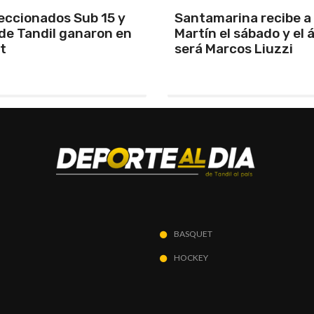
arina recibe a San
Los Pumas se prepara
el sábado y el árbitro
enfrentar a Sudáfric
arcos Liuzzi
BASQUET
HOCKEY