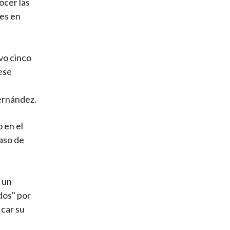
ocer las
res en
vo cinco
 ese
n
ernández.
 en el
aso de
o un
dos" por
icar su