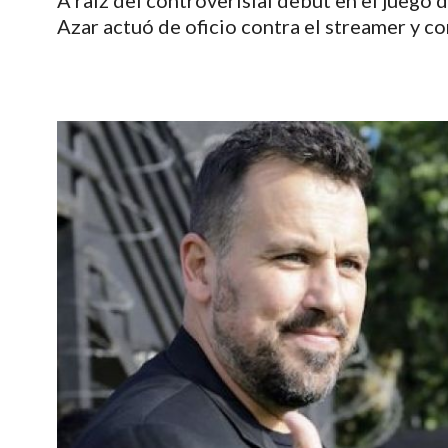
A raíz del controverisial debut en el juego 
Azar actuó de oficio contra el streamer y c