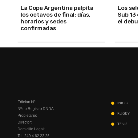
Los seleccionados Sub 15 y
Santam
Sub 13 de Tandil ganaron en
Martín 
el debut
será M
Edicion Nº
INICIO
Nº de Registro DNDA:
RUGBY
Propietario:
Director:
TENIS
Domicilio Legal:
Tel: 249 4 62 22 25