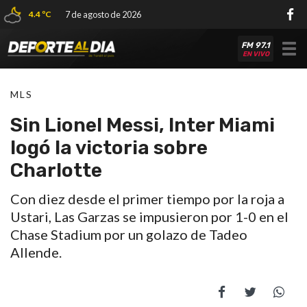
4.4 ºC
7 de agosto de 2026
FM 97.1
Tog
EN VIVO
nav
MLS
Sin Lionel Messi, Inter Miami
logó la victoria sobre
Charlotte
Con diez desde el primer tiempo por la roja a
Ustari, Las Garzas se impusieron por 1-0 en el
Chase Stadium por un golazo de Tadeo
Allende.