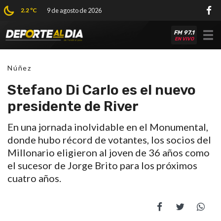
2.2 ºC
9 de agosto de 2026
FM 97.1
Tog
EN VIVO
nav
Núñez
Stefano Di Carlo es el nuevo
presidente de River
En una jornada inolvidable en el Monumental,
donde hubo récord de votantes, los socios del
Millonario eligieron al joven de 36 años como
el sucesor de Jorge Brito para los próximos
cuatro años.