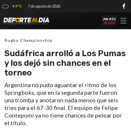
4.9 ºC
7 de agosto de 2026
FM 97.1
Tog
EN VIVO
nav
Rugby Championship
Sudáfrica arrolló a Los Pumas
y los dejó sin chances en el
torneo
Argentina no pudo aguantar el ritmo de los
Springboks, que en la segunda parte fueron
una tromba y anotaron nada menos que seis
tries para el 67-30 final. El equipo de Felipe
Contepomi ya no tiene chances de pelear por
el título.