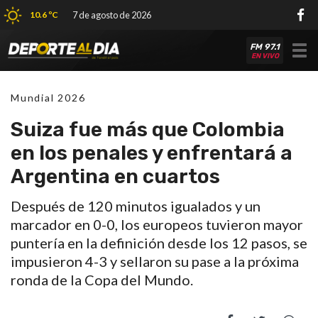
10.6 ºC
7 de agosto de 2026
FM 97.1
Tog
EN VIVO
nav
Mundial 2026
Suiza fue más que Colombia
en los penales y enfrentará a
Argentina en cuartos
Después de 120 minutos igualados y un
marcador en 0-0, los europeos tuvieron mayor
puntería en la definición desde los 12 pasos, se
impusieron 4-3 y sellaron su pase a la próxima
ronda de la Copa del Mundo.