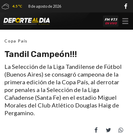
4.5 ºC
8 de agosto de 2026
FM 97.1
Tog
EN VIVO
nav
Copa País
Tandil Campeón!!!
La Selección de la Liga Tandilense de Fútbol
(Buenos Aires) se consagró campeona de la
primera edición de la Copa País, al derrotar
por penales a la Selección de la Liga
Cañadense (Santa Fe) en el estadio Miguel
Morales del Club Atlético Douglas Haig de
Pergamino.