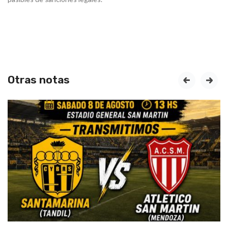
Otras notas
prev
next