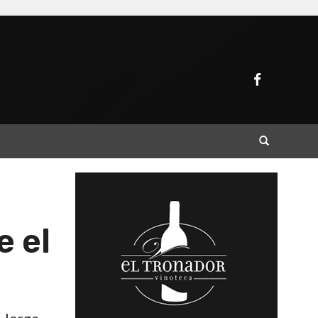
Buscar
e el