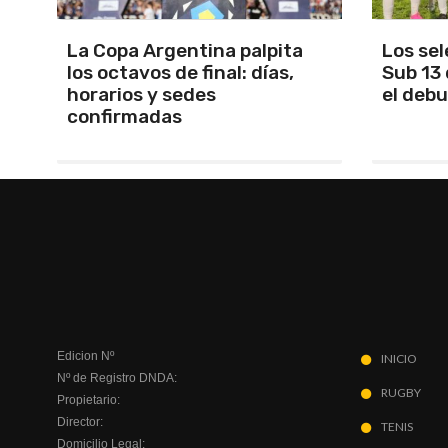
Los seleccionados Sub 15 y
Santam
Sub 13 de Tandil ganaron en
Martín 
el debut
será Ma
Edicion Nº
INICIO
Nº de Registro DNDA:
RUGBY
Propietario:
Director:
TENIS
Domicilio Legal: