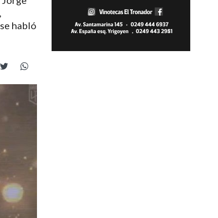
, Jorge
,
 se habló