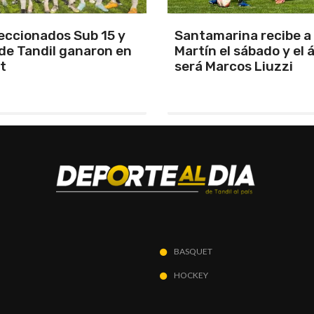
arina recibe a San
Los Pumas se prepara
el sábado y el árbitro
enfrentar a Sudáfric
rcos Liuzzi
BASQUET
HOCKEY