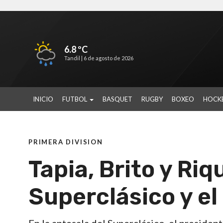
6.8 ºC
Tandil |
6 de agosto de 2026
INICIO
FUTBOL
BASQUET
RUGBY
BOXEO
HOCK
PRIMERA DIVISION
Tapia, Brito y Ri
Superclásico y el