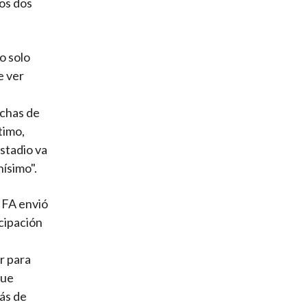
os dos
o solo
e ver
nchas de
timo,
stadio va
hísimo".
FIFA envió
icipación
r para
que
ás de