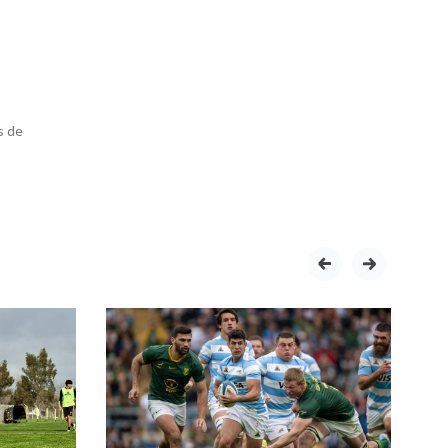
s de
prev
next