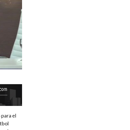
 para el
tbol