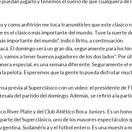
e puedan jugarlo y tenemos el sueño de que cualquiera de l
co y como anfitrión me toca transmitirles que este clásico n
 es el clásico más importante del mundo. Tuve la suerte d
s importante del mundo", indicó Brito, a continuación.
acá. El domingo será un gran día, seguramente para los hi
, vamos a tener buenos jugadores de los dos lados". Por úl
nera especial, es una semana diferente. Seguramente el e
a la pelota. Esperemos que la gente lo pueda disfrutar muc
nsa previa al Superclásico con un video: el presidente de 
tesala del partido del domingo. Además, se refirió a la part
co River Plate y del Club Atlético Boca Juniors. Es un hono
 parte del Superclásico, uno de los mayores espectáculos 
Argentina, Sudamérica y el fútbol entero. Es una muestra m