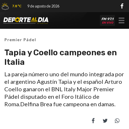
7.8 ºC
9 de agosto de 2026
FM 97.1
Tog
EN VIVO
nav
Premier Pádel
Tapia y Coello campeones en
Italia
La pareja número uno del mundo integrada por
el argentino Agustín Tapia y el español Arturo
Coello ganaron el BNL Italy Major Premier
Pádel disputado en el Foro Itálico de
Roma.Delfina Brea fue campeona en damas.