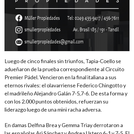
Luego de cinco finales sin triunfos, Tapia-Coello se
adueñaron de la prueba correspondiente al Circuito
Premier Pádel. Vencieron en la final italiana a sus
eternos rivales: el olavarriense Federico Chingotto y
el madrileño Alejandro Galán 7-5,7-6. De esta forma y
con los 2.000 puntos obtenidos, refuerzan su
liderazgo luego de una mini racha adversa.
En damas Delfina Brea y Gemma Triay derrotaron a
las españolas Ari Sánchez y Andrea Ustero 6-1 y 7-5. El