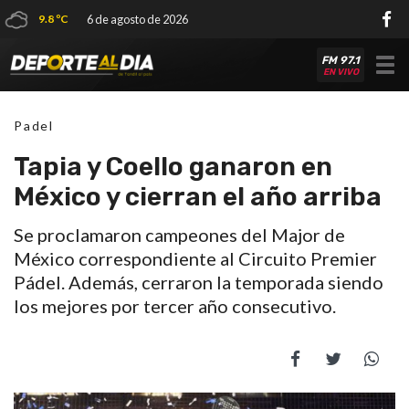
9.8 ºC
6 de agosto de 2026
FM 97.1
Tog
EN VIVO
nav
Padel
Tapia y Coello ganaron en
México y cierran el año arriba
Se proclamaron campeones del Major de
México correspondiente al Circuito Premier
Pádel. Además, cerraron la temporada siendo
los mejores por tercer año consecutivo.