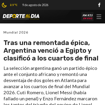
2.5 ºC
9 de agosto de 2026
FM 97.1
Tog
EN VIVO
nav
Mundial 2026
Tras una remontada épica,
Argentina venció a Egipto y
clasificó a los cuartos de final
La selección argentina ganó un partido épico
ante el conjunto africano y remontó una
desventaja de dos goles en Atlanta para
avanzar a los cuartos de final del Mundial
2026. Cuti Romero, Lionel Messi (había
fallado un penal) y Enzo Fernández marcaron
los tantos del triunfo del equipo de Lionel