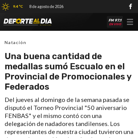
9.4 ºC
8 de agosto de 2026
FM 97.1
Tog
EN VIVO
nav
Natación
Una buena cantidad de
medallas sumó Escualo en el
Provincial de Promocionales y
Federados
Del jueves al domingo de la semana pasada se
disputó el Torneo Provincial "50 aniversario
FENBAS" y el mismo contó con una
delegación de nadadores tandilenses. Los
representantes de nuestra ciudad tuvieron una