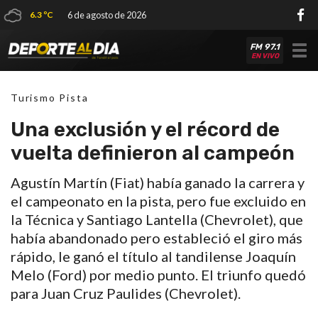
6.3 ºC
6 de agosto de 2026
FM 97.1
Tog
EN VIVO
nav
Turismo Pista
Una exclusión y el récord de
vuelta definieron al campeón
Agustín Martín (Fiat) había ganado la carrera y
el campeonato en la pista, pero fue excluido en
la Técnica y Santiago Lantella (Chevrolet), que
había abandonado pero estableció el giro más
rápido, le ganó el título al tandilense Joaquín
Melo (Ford) por medio punto. El triunfo quedó
para Juan Cruz Paulides (Chevrolet).